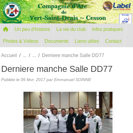
Panneau de gestion des cookies
Un peu d'histoire
La vie du club
Infos pratiques
Photos & Videos
Documents
Liens utiles
Contact
Accueil
Derniere manche Salle DD77
Derniere manche Salle DD77
Publiée le
05 févr. 2017
par Emmanuel SOINNE