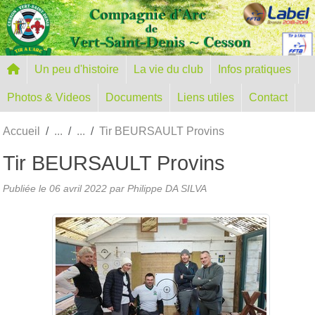
Panneau de gestion des cookies
Un peu d'histoire
La vie du club
Infos pratiques
Photos & Videos
Documents
Liens utiles
Contact
Accueil
Tir BEURSAULT Provins
Tir BEURSAULT Provins
Publiée le
06 avril 2022
par
Philippe DA SILVA