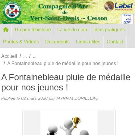
Panneau de gestion des cookies
Un peu d'histoire
La vie du club
Infos pratiques
Photos & Videos
Documents
Liens utiles
Contact
Accueil
A Fontainebleau pluie de médaille pour nos jeunes !
A Fontainebleau pluie de médaille
pour nos jeunes !
Publiée le
02 mars 2020
par MYRIAM DORILLEAU