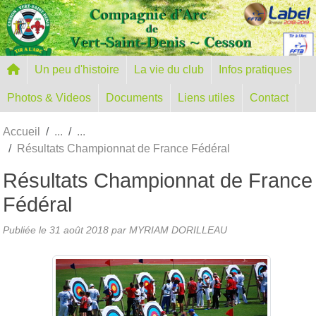
Panneau de gestion des cookies
Un peu d'histoire
La vie du club
Infos pratiques
Photos & Videos
Documents
Liens utiles
Contact
Accueil
Résultats Championnat de France Fédéral
Résultats Championnat de France
Fédéral
Publiée le
31 août 2018
par MYRIAM DORILLEAU