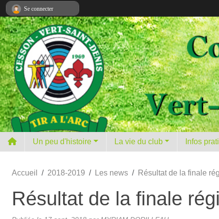
Panneau de gestion des cookies
Se connecter
Un peu d'histoire
La vie du club
Infos pra
Accueil
2018-2019
Les news
Résultat de la finale ré
Résultat de la finale rég