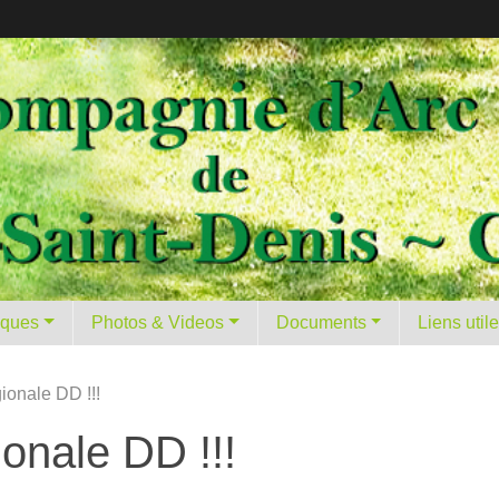
tiques
Photos & Videos
Documents
Liens util
gionale DD !!!
ionale DD !!!