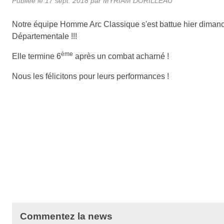
Publiée le
17 sept. 2018
par MYRIAM DORILLEAU
Notre équipe Homme Arc Classique s'est battue hier dimanc
Départementale !!!
ème
Elle termine 6
après un combat acharné !
Nous les félicitons pour leurs performances !
Commentez la news