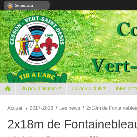
Panneau de gestion des cookies
Se connecter
Un peu d'histoire
La vie du club
Infos pra
Accueil
2017-2018
Les news
2x18m de Fontainebleau
2x18m de Fontainebleau