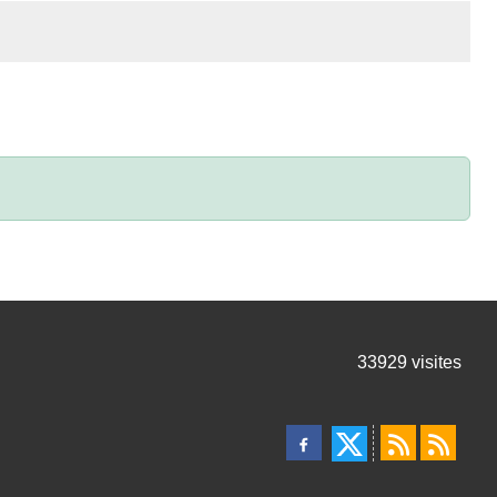
33929
visites