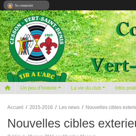
Panneau de gestion des cookies
Se connecter
Un peu d'histoire
La vie du club
Infos pra
Accueil
2015-2016
Les news
Nouvelles cibles exteri
Nouvelles cibles exterie