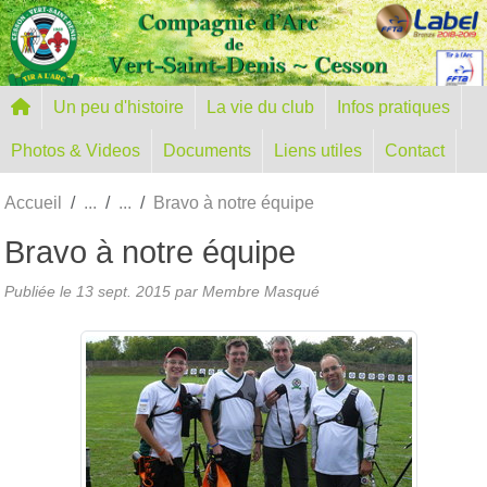
Panneau de gestion des cookies
Un peu d'histoire
La vie du club
Infos pratiques
Photos & Videos
Documents
Liens utiles
Contact
Accueil
Bravo à notre équipe
Bravo à notre équipe
Publiée le
13 sept. 2015
par Membre Masqué