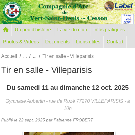
Panneau de gestion des cookies
Un peu d'histoire
La vie du club
Infos pratiques
Photos & Videos
Documents
Liens utiles
Contact
Accueil
Tir en salle - Villeparisis
Tir en salle - Villeparisis
Du
samedi
11
au
dimanche
12
oct.
2025
Gymnase Aubertin - rue de Ruzé
77270
VILLEPARISIS
- à
10h
Publié le
22 sept. 2025
par
Fabienne FROBERT