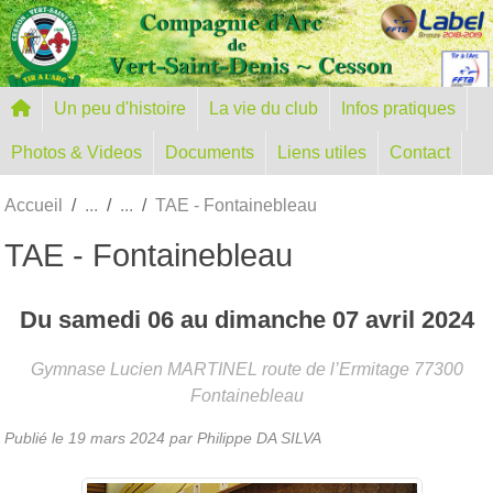
Panneau de gestion des cookies
Un peu d'histoire
La vie du club
Infos pratiques
Photos & Videos
Documents
Liens utiles
Contact
Accueil
TAE - Fontainebleau
TAE - Fontainebleau
Du
samedi
06
au
dimanche
07
avril
2024
Gymnase Lucien MARTINEL route de l’Ermitage
77300
Fontainebleau
Publié le
19 mars 2024
par
Philippe DA SILVA