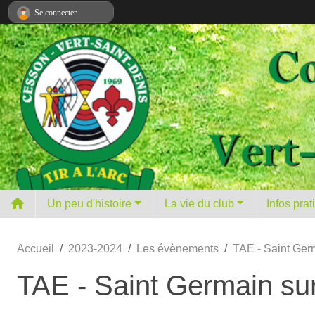
Panneau de gestion des cookies
Se connecter
Un peu d'histoire
La vie du club
Infos pra
Accueil
2023-2024
Les évènements
TAE - Saint Ger
TAE - Saint Germain su