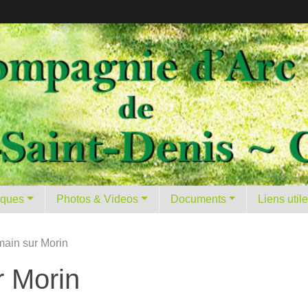
tiques
Photos & Videos
Documents
Liens util
main sur Morin
r Morin