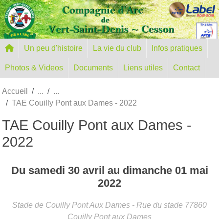
Panneau de gestion des cookies
Un peu d'histoire
La vie du club
Infos pratiques
Photos & Videos
Documents
Liens utiles
Contact
Accueil
TAE Couilly Pont aux Dames - 2022
TAE Couilly Pont aux Dames -
2022
Du
samedi
30
avril
au
dimanche
01
mai
2022
Stade de Couilly Pont Aux Dames - Rue du stade
77860
Couilly Pont aux Dames