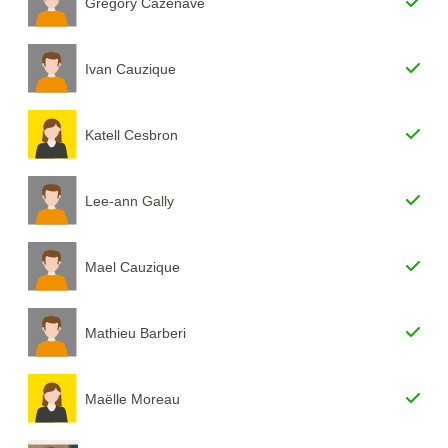
Gregory Cazenave
Ivan Cauzique
Katell Cesbron
Lee-ann Gally
Mael Cauzique
Mathieu Barberi
Maëlle Moreau