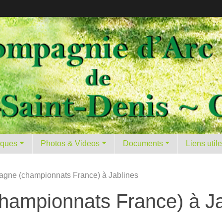
tiques
Photos & Videos
Documents
Liens util
mpagne (championnats France) à Jablines
championnats France) à J