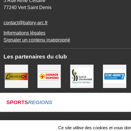
5 Rue Aimé Césaire
77240
Vert Saint Denis
contact@balory-arc.fr
Informations légales
Signaler un contenu inapproprié
Les partenaires du club
SPORTS
REGIONS
Ce site utilise des cookies et vous do