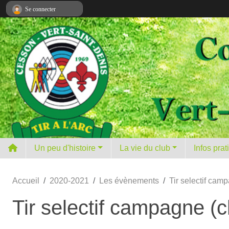
Panneau de gestion des cookies
Se connecter
Un peu d'histoire
La vie du club
Infos pra
Accueil
2020-2021
Les évènements
Tir selectif ca
Tir selectif campagne (