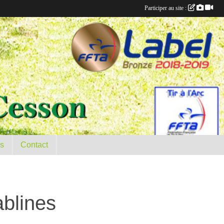
Participer au site :
es
Contact
ablines