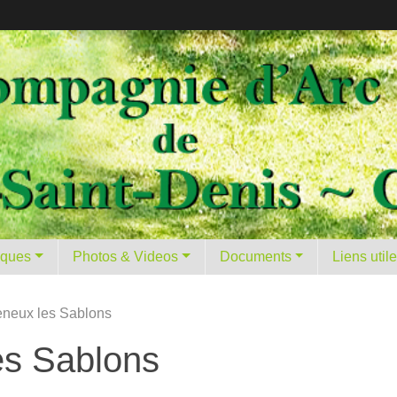
tiques
Photos & Videos
Documents
Liens util
eneux les Sablons
es Sablons