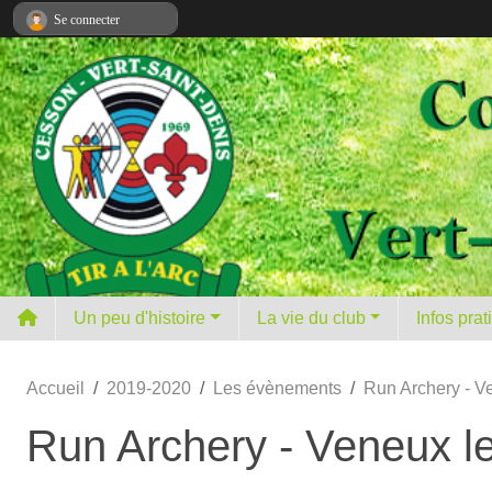
Panneau de gestion des cookies
Se connecter
Un peu d'histoire
La vie du club
Infos pra
Accueil
2019-2020
Les évènements
Run Archery - V
Run Archery - Veneux l