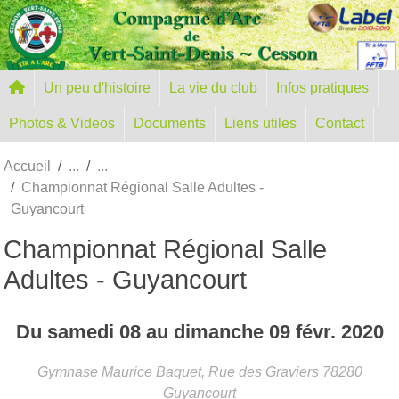
Panneau de gestion des cookies
Un peu d'histoire
La vie du club
Infos pratiques
Photos & Videos
Documents
Liens utiles
Contact
Accueil
Championnat Régional Salle Adultes -
Guyancourt
Championnat Régional Salle
Adultes - Guyancourt
Du
samedi
08
au
dimanche
09
févr.
2020
Gymnase Maurice Baquet, Rue des Graviers
78280
Guyancourt