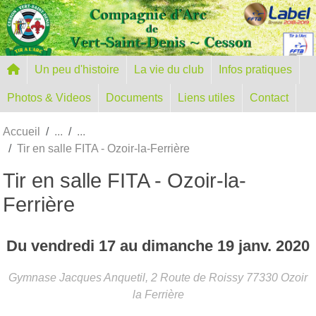
Panneau de gestion des cookies
Un peu d'histoire
La vie du club
Infos pratiques
Photos & Videos
Documents
Liens utiles
Contact
Accueil
Tir en salle FITA - Ozoir-la-Ferrière
Tir en salle FITA - Ozoir-la-
Ferrière
Du
vendredi
17
au
dimanche
19
janv.
2020
Gymnase Jacques Anquetil, 2 Route de Roissy
77330
Ozoir
la Ferrière