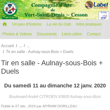
Panneau de gestion des cookies
Un peu d'histoire
La vie du club
Infos pratiques
Photos & Videos
Documents
Liens utiles
Contact
Accueil
Tir en salle - Aulnay-sous-Bois + Duels
Tir en salle - Aulnay-sous-Bois +
Duels
Du
samedi
11
au
dimanche
12
janv.
2020
Boulevard André CITROEN
93600
Aulnay-sous-Bois
Publié le
07 déc. 2019
par MYRIAM DORILLEAU