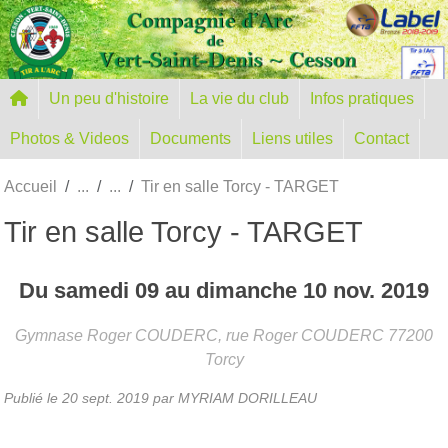
Panneau de gestion des cookies
Un peu d'histoire
La vie du club
Infos pratiques
Photos & Videos
Documents
Liens utiles
Contact
Accueil
Tir en salle Torcy - TARGET
Tir en salle Torcy - TARGET
Du
samedi
09
au
dimanche
10
nov.
2019
Gymnase Roger COUDERC, rue Roger COUDERC
77200
Torcy
Publié le
20 sept. 2019
par MYRIAM DORILLEAU