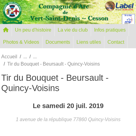
Panneau de gestion des cookies
Un peu d'histoire
La vie du club
Infos pratiques
Photos & Videos
Documents
Liens utiles
Contact
Accueil
Tir du Bouquet - Beursault - Quincy-Voisins
Tir du Bouquet - Beursault -
Quincy-Voisins
Le
samedi
20
juil.
2019
1 avenue de la république
77860
Quincy-Voisins