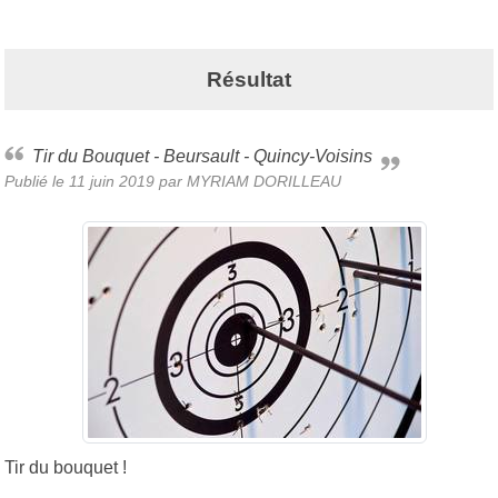
Résultat
Tir du Bouquet - Beursault - Quincy-Voisins
Publié le
11 juin 2019
par MYRIAM DORILLEAU
Tir du bouquet !