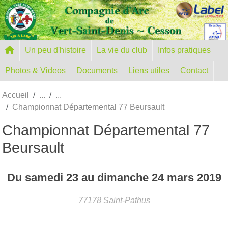
Panneau de gestion des cookies
Un peu d'histoire
La vie du club
Infos pratiques
Photos & Videos
Documents
Liens utiles
Contact
Accueil
Championnat Départemental 77 Beursault
Championnat Départemental 77
Beursault
Du
samedi
23
au
dimanche
24
mars
2019
77178
Saint-Pathus