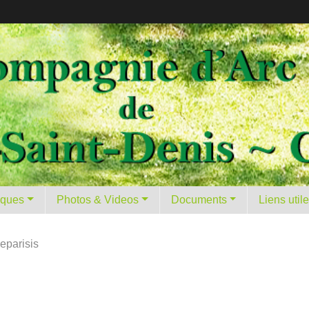
tiques
Photos & Videos
Documents
Liens util
leparisis
s