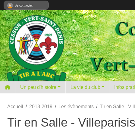
Panneau de gestion des cookies
Se connecter
Un peu d'histoire
La vie du club
Infos pra
Accueil
2018-2019
Les évènements
Tir en Salle - Vil
Tir en Salle - Villeparisi